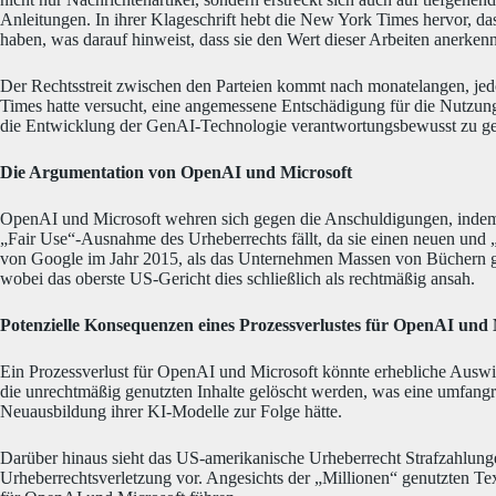
Anleitungen. In ihrer Klageschrift hebt die New York Times hervor, das
haben, was darauf hinweist, dass sie den Wert dieser Arbeiten anerken
Der Rechtsstreit zwischen den Parteien kommt nach monatelangen, je
Times hatte versucht, eine angemessene Entschädigung für die Nutzung i
die Entwicklung der GenAI-Technologie verantwortungsbewusst zu ges
Die Argumentation von OpenAI und Microsoft
OpenAI und Microsoft wehren sich gegen die Anschuldigungen, indem 
„Fair Use“-Ausnahme des Urheberrechts fällt, da sie einen neuen und „
von Google im Jahr 2015, als das Unternehmen Massen von Büchern ges
wobei das oberste US-Gericht dies schließlich als rechtmäßig ansah.
Potenzielle Konsequenzen eines Prozessverlustes für OpenAI und 
Ein Prozessverlust für OpenAI und Microsoft könnte erhebliche Ausw
die unrechtmäßig genutzten Inhalte gelöscht werden, was eine umfang
Neuausbildung ihrer KI-Modelle zur Folge hätte.
Darüber hinaus sieht das US-amerikanische Urheberrecht Strafzahlung
Urheberrechtsverletzung vor. Angesichts der „Millionen“ genutzten Tex