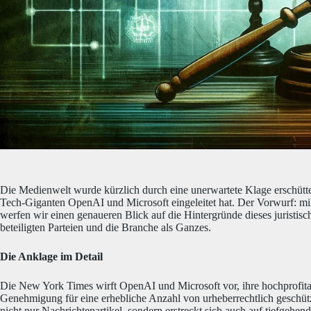
Die Medienwelt wurde kürzlich durch eine unerwartete Klage erschütter
Tech-Giganten OpenAI und Microsoft eingeleitet hat. Der Vorwurf: mil
werfen wir einen genaueren Blick auf die Hintergründe dieses juristi
beteiligten Parteien und die Branche als Ganzes.
Die Anklage im Detail
Die New York Times wirft OpenAI und Microsoft vor, ihre hochprofit
Genehmigung für eine erhebliche Anzahl von urheberrechtlich geschüt
nicht nur Nachrichtenartikel, sondern erstreckt sich auch auf tiefge